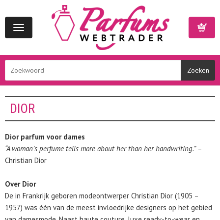
Toggle
navigation
Winkelwa
DIOR
Dior parfum voor dames
“A woman’s perfume tells more about her than her handwriting.”
–
Christian Dior
Over Dior
De in Frankrijk geboren modeontwerper Christian Dior (1905 –
1957) was één van de meest invloedrijke designers op het gebied
van damesmode. Naast haute couture, luxe ready-to-wear en