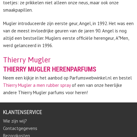
toetjes: ze prikkelen niet alleen onze neus, maar ook onze
smaakpapillen.
Mugler introduceerde zijn eerste geur, Angel, in 1992. Het was een
van de meest invloedrijke geuren van de jaren 90. Angel is nog
altijd een bestseller. Muglers eerste officiële herengeur, A*Men,
werd gelanceerd in 1996.
Thierry Mugler
THIERRY MUGLER HERENPARFUMS
Neem een kijkje in het aanbod op Parfumswebwinkel.nl en bestel
Thierry Mugler a men rubber spray
of een van onze heerlijke
andere Thierry Mugler parfums voor heren!
KLANTENSERVICE
Wie zijn wij?
Contactgegevens
Bezorgkosten