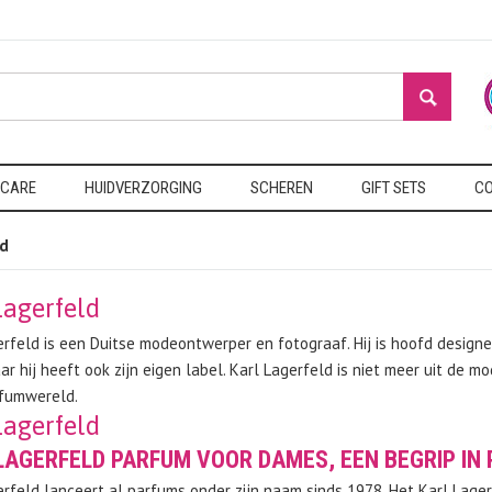
 CARE
HUIDVERZORGING
SCHEREN
GIFT SETS
CO
ld
Lagerfeld
erfeld is een Duitse modeontwerper en fotograaf. Hij is hoofd design
aar hij heeft ook zijn eigen label. Karl Lagerfeld is niet meer uit 
rfumwereld.
Lagerfeld
LAGERFELD PARFUM VOOR DAMES, EEN BEGRIP IN
erfeld lanceert al parfums onder zijn naam sinds 1978. Het Karl Lag