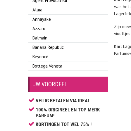
Agent Provocateur
was het 
Alaïa
Lagerfel
Annayake
Zijn mee
Azzaro
viooltjes
Balmain
Karl Lag
Banana Republic
Parfumsw
Beyoncé
Bottega Veneta
Boucheron
UW VOORDEEL
Britney Spears
Bruno Banani
VEILIG BETALEN VIA IDEAL
Burberry
100% ORIGINEEL EN TOP MERK
Bvlgari
PARFUM!
Cacharel
KORTINGEN TOT WEL 75% !