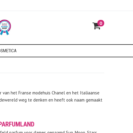
0
SMETICA
er van het Franse modehuis Chanel en het Italiaanse
de modewereld weg te denken en heeft ook naam gemaakt
 PARFUMLAND
erfeld parfum voor dames genaamd Sun, Moon, Stars