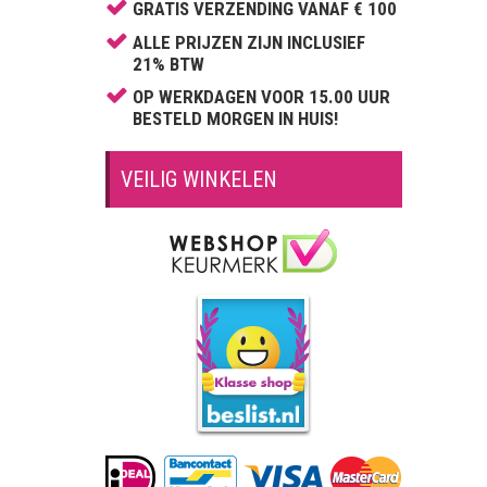
Calvin Klein
GRATIS VERZENDING VANAF € 100
Carolina Herrera
ALLE PRIJZEN ZIJN INCLUSIEF
21% BTW
Cartier
OP WERKDAGEN VOOR 15.00 UUR
Celine Dion
BESTELD MORGEN IN HUIS!
Cerruti
Chantal Thomass
VEILIG WINKELEN
Chloé
Chopard
Christina Aguilera
Clinique
David Beckham
Davidoff
Diesel
Dior