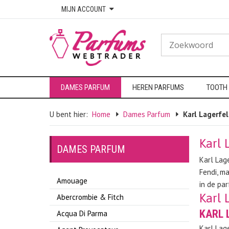
MIJN ACCOUNT
DAMES PARFUM
HEREN PARFUMS
TOOTH
U bent hier:
Home
Dames Parfum
Karl Lagerfe
Karl 
DAMES PARFUM
Karl Lag
Fendi, m
Amouage
in de pa
Karl 
Abercrombie & Fitch
KARL 
Acqua Di Parma
Karl Lag