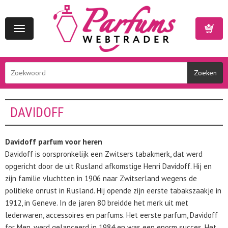
Toggle
navigation
Winkelwa
DAVIDOFF
Davidoff parfum voor heren
Davidoff is oorspronkelijk een Zwitsers tabakmerk, dat werd
opgericht door de uit Rusland afkomstige Henri Davidoff. Hij en
zijn familie vluchtten in 1906 naar Zwitserland wegens de
politieke onrust in Rusland. Hij opende zijn eerste tabakszaakje in
1912, in Geneve. In de jaren 80 breidde het merk uit met
lederwaren, accessoires en parfums. Het eerste parfum, Davidoff
for Men, werd gelanceerd in 1984 en was een enorm succes. Het