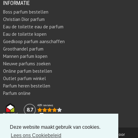
INFORMATIE
Boss parfum bestellen
Christian Dior parfum
Eau de toilette eau de parfum
Eau de toilette kopen
Goedkoop parfum aanschaffen
Groothandel parfum
Mannen parfum kopen
Nieuwe parfums zoeken
Online parfum bestellen
Outlet parfum winkel
Parfum heren bestellen
Parfum online
489 reviews
8.7
Deze website maakt gebruik van cookies.
Copyright © 2011-2026 Parfumswebtrader.nl | Gerealiseerd door
Lees ons Cookiebeleid