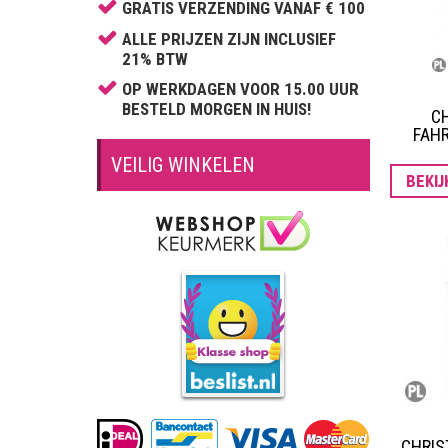
Cartier
GRATIS VERZENDING VANAF € 100
Cerruti
ALLE PRIJZEN ZIJN INCLUSIEF
21% BTW
Chopard
OP WERKDAGEN VOOR 15.00 UUR
Claude Montana
BESTELD MORGEN IN HUIS!
CH
Clinique
FAH
Comme des Garçons
VEILIG WINKELEN
BEKI
David Beckham
Davidoff
Diesel
Dior
Dolce & Gabbana
Donna Karan
Dsquared2
Dunhill
CHRIS