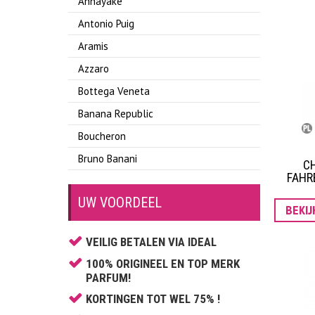
Annayake
Antonio Puig
Aramis
Azzaro
Bottega Veneta
Banana Republic
Boucheron
Bruno Banani
CH
FAHR
Burberry
UW VOORDEEL
Bvlgari
BEKI
Cacharel
VEILIG BETALEN VIA IDEAL
Calvin Klein
100% ORIGINEEL EN TOP MERK
Carolina Herrera
PARFUM!
Caron
KORTINGEN TOT WEL 75% !