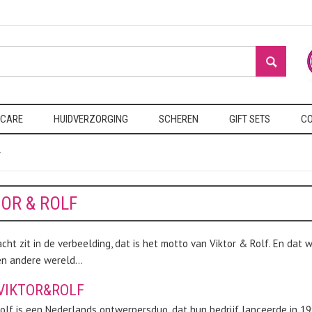
 CARE
HUIDVERZORGING
SCHEREN
GIFT SETS
CO
f
TOR & ROLF
cht zit in de verbeelding, dat is het motto van Viktor & Rolf. En dat
en andere wereld...
VIKTOR&ROLF
olf is een Nederlands ontwerpersduo, dat hun bedrijf lanceerde in 1