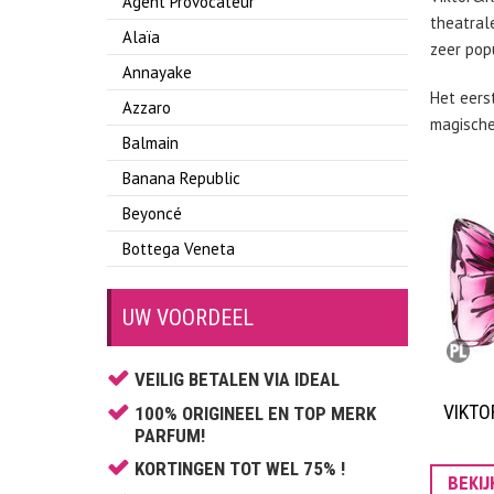
Agent Provocateur
theatral
Alaïa
zeer pop
Annayake
Het eers
Azzaro
magische 
Balmain
Banana Republic
Beyoncé
Bottega Veneta
Boucheron
UW VOORDEEL
Britney Spears
Bruno Banani
VEILIG BETALEN VIA IDEAL
Burberry
VIKTO
100% ORIGINEEL EN TOP MERK
Bvlgari
PARFUM!
Cacharel
KORTINGEN TOT WEL 75% !
BEKI