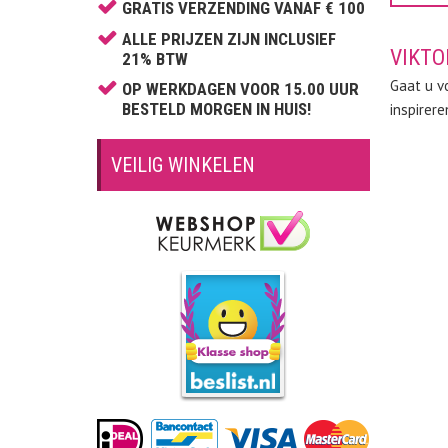
Calvin Klein
GRATIS VERZENDING VANAF € 100
Carolina Herrera
ALLE PRIJZEN ZIJN INCLUSIEF
VIKT
21% BTW
Cartier
Gaat u v
OP WERKDAGEN VOOR 15.00 UUR
Celine Dion
BESTELD MORGEN IN HUIS!
inspirer
Cerruti
Chantal Thomass
VEILIG WINKELEN
Chloé
Chopard
Christina Aguilera
Clinique
David Beckham
Davidoff
Diesel
Dior