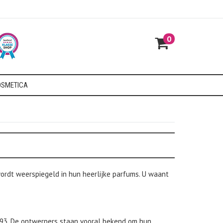
0
SMETICA
 wordt weerspiegeld in hun heerlijke parfums. U waant
993. De ontwerpers staan vooral bekend om hun