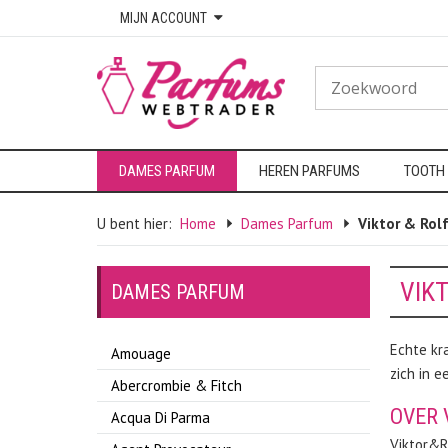
MIJN ACCOUNT
DAMES PARFUM
HEREN PARFUMS
TOOTH
U bent hier:
Home
Dames Parfum
Viktor & Rol
VIK
DAMES PARFUM
Echte kra
Amouage
zich in e
Abercrombie & Fitch
OVER 
Acqua Di Parma
Viktor&R