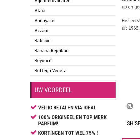
Agent Provocateur
up en ge
Alaïa
Annayake
Het eers
uit 1965,
Azzaro
Balmain
Banana Republic
Beyoncé
Bottega Veneta
Boucheron
UW VOORDEEL
Britney Spears
Bruno Banani
VEILIG BETALEN VIA IDEAL
Burberry
100% ORIGINEEL EN TOP MERK
Bvlgari
SHIS
PARFUM!
Cacharel
KORTINGEN TOT WEL 75% !