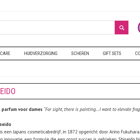
 CARE
HUIDVERZORGING
SCHEREN
GIFT SETS
CO
SEIDO
o parfum voor dames
“For sight, there is painting…I want to elevate frag
seido
is een Japans cosmeticabedrijf, in 1872 opgericht door Arino Fukuhara
en innovatie, een formule die een groot succes is gebleken. Shiseido 