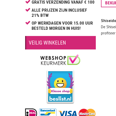
Calvin Klein
GRATIS VERZENDING VANAF € 100
BEKI
Carolina Herrera
ALLE PRIJZEN ZIJN INCLUSIEF
21% BTW
Cartier
Shiseid
OP WERKDAGEN VOOR 15.00 UUR
Celine Dion
De Shise
BESTELD MORGEN IN HUIS!
profitee
Cerruti
Chantal Thomass
VEILIG WINKELEN
Chloé
Chopard
Christina Aguilera
Clinique
David Beckham
Davidoff
Diesel
Dior