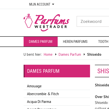
MIJN ACCOUNT
DAMES PARFUM
HEREN PARFUMS
TOOTH
U bent hier:
Home
Dames Parfum
Shiseido
SHI
DAMES PARFUM
Shiseid
Amouage
Abercrombie & Fitch
Over Shi
Acqua Di Parma
Shiseido 
cultuur 