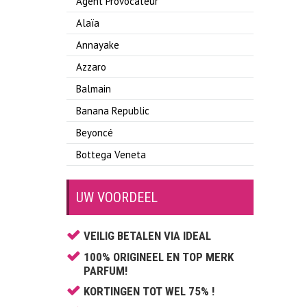
Agent Provocateur
Alaïa
Annayake
Azzaro
Balmain
Banana Republic
Beyoncé
Bottega Veneta
Boucheron
UW VOORDEEL
Britney Spears
Bruno Banani
VEILIG BETALEN VIA IDEAL
Burberry
100% ORIGINEEL EN TOP MERK
Bvlgari
PARFUM!
Cacharel
KORTINGEN TOT WEL 75% !