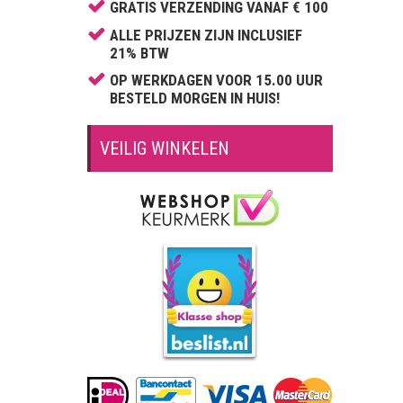
Calvin Klein
GRATIS VERZENDING VANAF € 100
Carolina Herrera
ALLE PRIJZEN ZIJN INCLUSIEF
21% BTW
Cartier
OP WERKDAGEN VOOR 15.00 UUR
Celine Dion
BESTELD MORGEN IN HUIS!
Cerruti
Chantal Thomass
VEILIG WINKELEN
Chloé
Chopard
Christina Aguilera
Clinique
David Beckham
Davidoff
Diesel
Dior