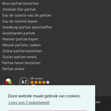
Boss parfum bestellen
Christian Dior parfum
Eau de toilette eau de parfum
Eau de toilette kopen
Goedkoop parfum aanschaffen
Groothandel parfum
Mannen parfum kopen
Nieuwe parfums zoeken
Online parfum bestellen
Outlet parfum winkel
Parfum heren bestellen
Parfum online
489 reviews
8.7
Deze website maakt gebruik van cookies.
Copyright © 2011-2026 Parfumswebtrader.nl | Gerealiseerd door
Lees ons Cookiebeleid
met