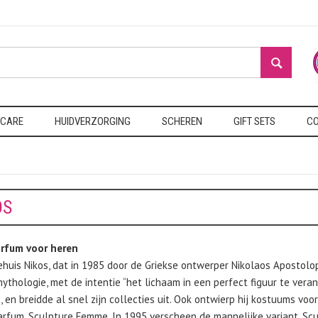
 CARE
HUIDVERZORGING
SCHEREN
GIFT SETS
CO
OS
rfum voor heren
huis Nikos, dat in 1985 door de Griekse ontwerper Nikolaos Apostolopo
mythologie, met de intentie “het lichaam in een perfect figuur te ver
en breidde al snel zijn collecties uit. Ook ontwierp hij kostuums voo
arfum, Sculpture Femme. In 1995 verscheen de mannelijke variant, Scu