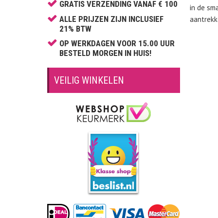
Cartier
GRATIS VERZENDING VANAF € 100
in de sm
Cerruti
ALLE PRIJZEN ZIJN INCLUSIEF
aantrekk
21% BTW
Chopard
OP WERKDAGEN VOOR 15.00 UUR
Claude Montana
BESTELD MORGEN IN HUIS!
Clinique
Comme des Garçons
VEILIG WINKELEN
David Beckham
Davidoff
Diesel
Dior
Dolce & Gabbana
Donna Karan
Dsquared2
Dunhill