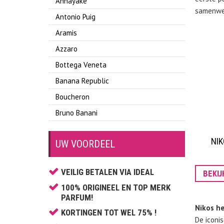
Annayake
samenwer
Antonio Puig
Aramis
Azzaro
Bottega Veneta
Banana Republic
Boucheron
Bruno Banani
Burberry
NI
UW VOORDEEL
Bvlgari
Cacharel
VEILIG BETALEN VIA IDEAL
BEKI
Calvin Klein
100% ORIGINEEL EN TOP MERK
Carolina Herrera
PARFUM!
Nikos h
Caron
KORTINGEN TOT WEL 75% !
De iconi