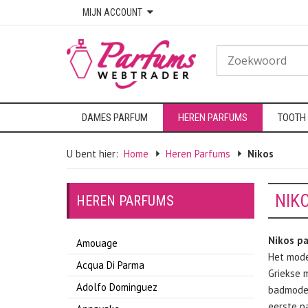
MIJN ACCOUNT
DAMES PARFUM
HEREN PARFUMS
TOOTH
U bent hier:
Home
Heren Parfums
Nikos
NIK
HEREN PARFUMS
Nikos pa
Amouage
Het mode
Acqua Di Parma
Griekse 
Adolfo Dominguez
badmode, 
eerste p