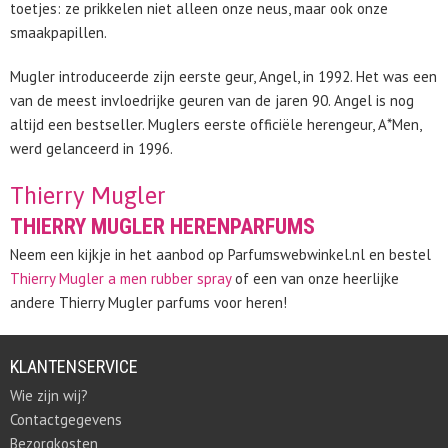
toetjes: ze prikkelen niet alleen onze neus, maar ook onze
smaakpapillen.
Mugler introduceerde zijn eerste geur, Angel, in 1992. Het was een
van de meest invloedrijke geuren van de jaren 90. Angel is nog
altijd een bestseller. Muglers eerste officiële herengeur, A*Men,
werd gelanceerd in 1996.
Thierry Mugler
THIERRY MUGLER HERENPARFUMS
Neem een kijkje in het aanbod op Parfumswebwinkel.nl en bestel
Thierry Mugler a men rubber spray
of een van onze heerlijke
andere Thierry Mugler parfums voor heren!
KLANTENSERVICE
Wie zijn wij?
Contactgegevens
Bezorgkosten