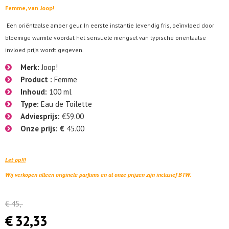
Femme, van Joop!
Een oriëntaalse amber geur. In eerste instantie levendig fris, beïnvloed door
bloemige warmte voordat het sensuele mengsel van typische oriëntaalse
invloed prijs wordt gegeven.
Merk:
Joop!
Product :
Femme
Inhoud:
10
0 ml
Type:
Eau de Toilette
Adviesprijs:
€59.00
Onze prijs: €
45.00
Let op!!!
Wij verkopen alleen originele parfums en al onze prijzen zijn
inclusief
BT
W.
€
45,
-
€
32,
33