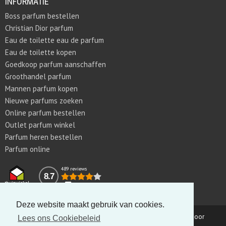
INFORMATIE
Boss parfum bestellen
Christian Dior parfum
Eau de toilette eau de parfum
Eau de toilette kopen
Goedkoop parfum aanschaffen
Groothandel parfum
Mannen parfum kopen
Nieuwe parfums zoeken
Online parfum bestellen
Outlet parfum winkel
Parfum heren bestellen
Parfum online
489 reviews
8.7
Deze website maakt gebruik van cookies.
Copyright © 2011-2026 Parfumswebtrader.nl | Gerealiseerd door
Lees ons Cookiebeleid